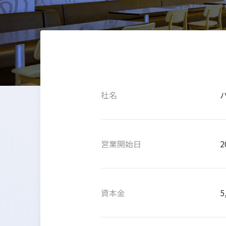
社名
パ
営業開始日
2
資本金
5