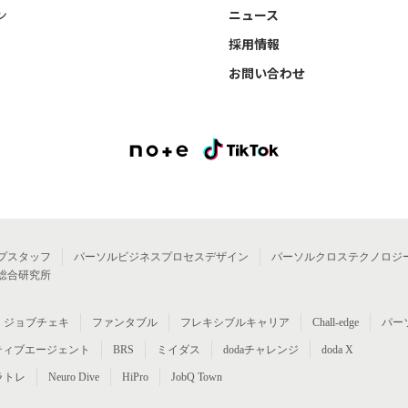
ン
ニュース
採用情報
お問い合わせ
プスタッフ
パーソルビジネスプロセスデザイン
パーソルクロステクノロジ
総合研究所
ジョブチェキ
ファンタブル
フレキシブルキャリア
Chall-edge
パー
ティブエージェント
BRS
ミイダス
dodaチャレンジ
doda X
ラトレ
Neuro Dive
HiPro
JobQ Town