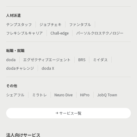
人材派遣
テンプスタッフ
ジョブチェキ
ファンタブル
フレキシブルキャリア
Chall-edge
パーソルクロステクノロジー
転職・就職
doda
エグゼクティブエージェント
BRS
ミイダス
dodaチャレンジ
doda X
その他
シェアフル
ミラトレ
Neuro Dive
HiPro
JobQ Town
サービス一覧
法人向けサービス