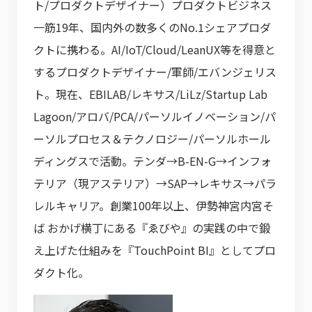
ト/プロダクトデザイナー）プロダクトビジネス
一筋19年、国内外の数多くのNo.1シェアプロダ
クトに携わる。AI/IoT/Cloud/LeanUX等を得意と
するプロダクトデザイナー/軍師/エバンジェリス
ト。現在、EBILAB/レキサス/LiLz/Startup Lab
Lagoon/アロバ/PCA/パーソルイノベーション/パ
ーソルプロセス＆テクノロジー/パーソルホール
ディングスで活動。テンダ→B-EN-G→インフォ
テリア（現アステリア）→SAP→レキサス→パラ
レルキャリア。創業100年以上、伊勢神宮内宮そ
ば おかげ横丁にある『ゑびや』の実践の中で鍛
え上げた仕組みを『TouchPoint BI』としてプロ
ダクト化。