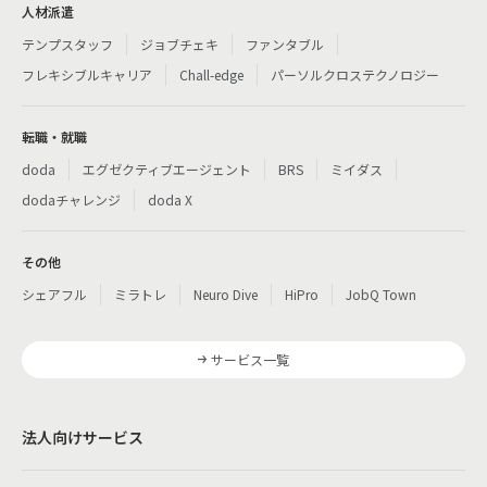
人材派遣
テンプスタッフ
ジョブチェキ
ファンタブル
フレキシブルキャリア
Chall-edge
パーソルクロステクノロジー
転職・就職
doda
エグゼクティブエージェント
BRS
ミイダス
dodaチャレンジ
doda X
その他
シェアフル
ミラトレ
Neuro Dive
HiPro
JobQ Town
サービス一覧
法人向けサービス