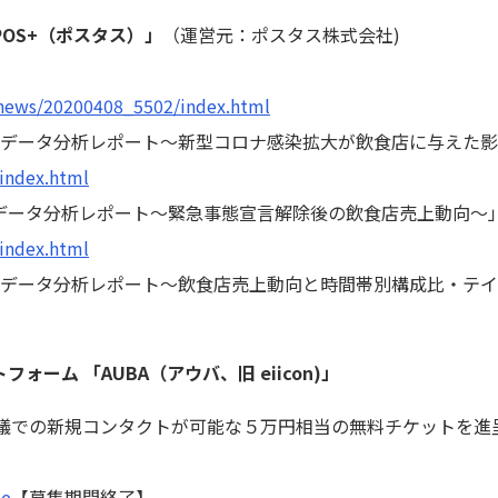
POS+（ポスタス）」
（運営元：ポスタス株式会社)
/news/20200408_5502/index.html
月】POSデータ分析レポート～新型コロナ感染拡大が飲食店に与えた
/index.html
月】POSデータ分析レポート～緊急事態宣言解除後の飲食店売上動向～
/index.html
7月】POSデータ分析レポート～飲食店売上動向と時間帯別構成比・
ーム 「AUBA（アウバ、旧 eiicon)」
話会議での新規コンタクトが可能な５万円相当の無料チケットを進呈す
me
【募集期間終了】