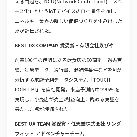
える問題を、NCU(Network Control unit)「スペ
ース蛍」というIoTデバイスの自社開発を通し、
エネルギー業界の新しい価値づくりを生み出した
点が評価された。
BEST DX COMPANY 賞受賞・有限会社ゑびや
創業100年の伊勢にある飲食店のDX事例。過去実
績、気象データ、通行量、混雑時条件などをAIが
分析する来店予測データシステム「TOUCH
POINT BI」を自社開発。来店予測的中率95%を
実現し、小売店が売上/利益向上に臨める実証を
果たした点が評価された。
BEST UX TEAM 賞受賞・任天堂株式会社 リング
フィット アドベンチャーチーム