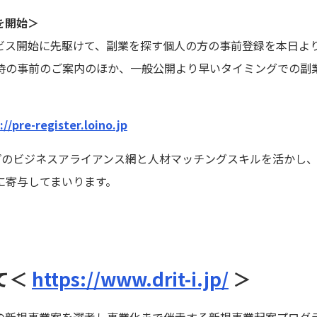
を開始＞
のサービス開始に先駆けて、副業を探す個人の方の事前登録を本日
時の事前のご案内のほか、一般公開より早いタイミングでの副
://pre-register.loino.jp
ープのビジネスアライアンス網と人材マッチングスキルを活かし
に寄与してまいります。
いて＜
https://www.drit-i.jp/
＞
の新規事業案を選考し事業化まで伴走する新規事業起案プログ