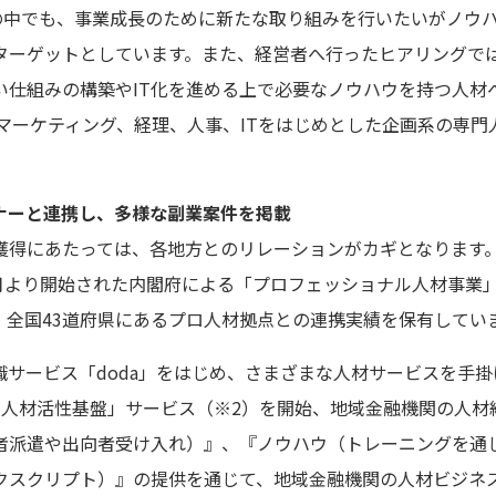
業の中でも、事業成長のために新たな取り組みを行いたいがノウ
ターゲットとしています。また、経営者へ行ったヒアリングで
い仕組みの構築やIT化を進める上で必要なノウハウを持つ人材
のマーケティング、経理、人事、ITをはじめとした企画系の専
ナーと連携し、多様な副業案件を掲載
獲得にあたっては、各地方とのリレーションがカギとなります
1月より開始された内閣府による「プロフェッショナル人材事業
、全国43道府県にあるプロ人材拠点との連携実績を保有してい
サービス「doda」をはじめ、さまざまな人材サービスを手掛け
域人材活性基盤」サービス（※2）を開始、地域金融機関の人材
者派遣や出向者受け入れ）』、『ノウハウ（トレーニングを通
クスクリプト）』の提供を通じて、地域金融機関の人材ビジネ