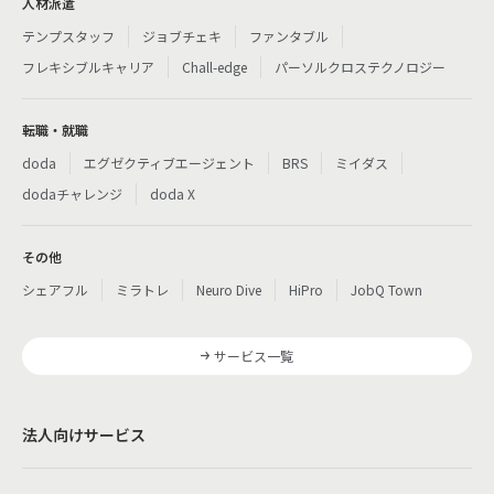
人材派遣
テンプスタッフ
ジョブチェキ
ファンタブル
フレキシブルキャリア
Chall-edge
パーソルクロステクノロジー
転職・就職
doda
エグゼクティブエージェント
BRS
ミイダス
dodaチャレンジ
doda X
その他
シェアフル
ミラトレ
Neuro Dive
HiPro
JobQ Town
サービス一覧
法人向けサービス