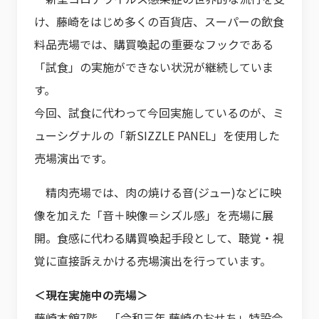
け、藤崎をはじめ多くの百貨店、スーパーの飲食
料品売場では、購買喚起の重要なフックである
「試食」の実施ができない状況が継続していま
す。
今回、試食に代わって今回実施しているのが、ミ
ューシグナルの「新SIZZLE PANEL」を使用した
売場演出です。
精肉売場では、肉の焼ける音(ジュー)などに映
像を加えた「音＋映像＝シズル感」を売場に展
開。食感に代わる購買喚起手段として、聴覚・視
覚に直接訴えかける売場演出を行っています。
＜現在実施中の売場＞
藤崎本館7階 「令和三年 藤崎のおせち」特設会