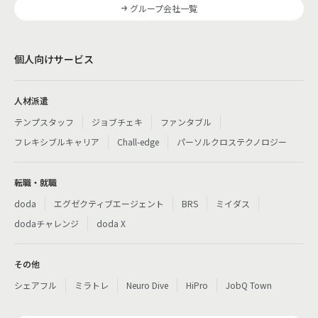
グループ会社一覧
個人向けサービス
人材派遣
テンプスタッフ
ジョブチェキ
ファンタブル
フレキシブルキャリア
Chall-edge
パーソルクロステクノロジー
転職・就職
doda
エグゼクティブエージェント
BRS
ミイダス
dodaチャレンジ
doda X
その他
シェアフル
ミラトレ
Neuro Dive
HiPro
JobQ Town