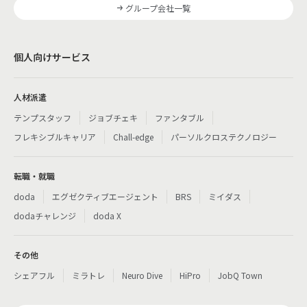
グループ会社一覧
個人向けサービス
人材派遣
テンプスタッフ
ジョブチェキ
ファンタブル
フレキシブルキャリア
Chall-edge
パーソルクロステクノロジー
転職・就職
doda
エグゼクティブエージェント
BRS
ミイダス
dodaチャレンジ
doda X
その他
シェアフル
ミラトレ
Neuro Dive
HiPro
JobQ Town