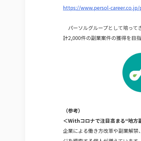
https://www.persol-career.co.j
パーソルグループとして培ってきた
計2,000件の副業案件の獲得を目
（参考）
＜Withコロナで注目高まる“地方
企業による働き方改革や副業解禁
ジを模索する個人が増えています。転