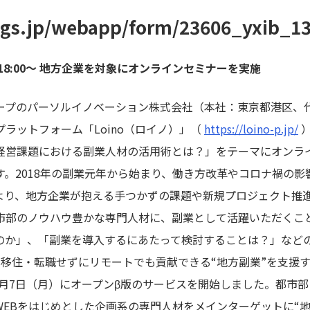
msgs.jp/webapp/form/23606_yxib_13
(木) 18:00～ 地方企業を対象にオンラインセミナーを実施
ープのパーソルイノベーション株式会社（本社：東京都港区、代
ラットフォーム「Loino（ロイノ）」（
https://loino-p.jp/
）
経営課題における副業人材の活用術とは？」をテーマにオンラ
す。2018年の副業元年から始まり、働き方改革やコロナ禍の
より、地方企業が抱える手つかずの課題や新規プロジェクト推
市部のノウハウ豊かな専門人材に、副業として活躍いただくこ
のか」、「副業を導入するにあたって検討することは？」など
は、移住・転職せずにリモートでも貢献できる“地方副業”を支援
12月7日（月）にオープンβ版のサービスを開始しました。都市
WEBをはじめとした企画系の専門人材をメインターゲットに“