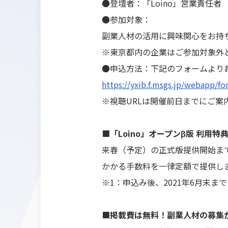
●登壇者：「Loino」営業責任者
●参加対象：
副業人材の活用に興味関心をお持
※東京都内の企業はご参加対象外
●申込方法：下記のフォームより
https://yxib.f.msgs.jp/webapp/f
※視聴URLは開催前日までにご案
■「Loino」オープンβ版 利用特
来春（予定）の正式版提供開始ま
かかる手数料を一律定額で提供し
※1：申込み後、2021年6月末
■掲載費は無料！副業人材の募集