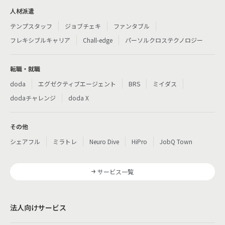
人材派遣
テンプスタッフ
ジョブチェキ
ファンタブル
フレキシブルキャリア
Chall-edge
パーソルクロステクノロジー
転職・就職
doda
エグゼクティブエージェント
BRS
ミイダス
dodaチャレンジ
doda X
その他
シェアフル
ミラトレ
Neuro Dive
HiPro
JobQ Town
サービス一覧
法人向けサービス