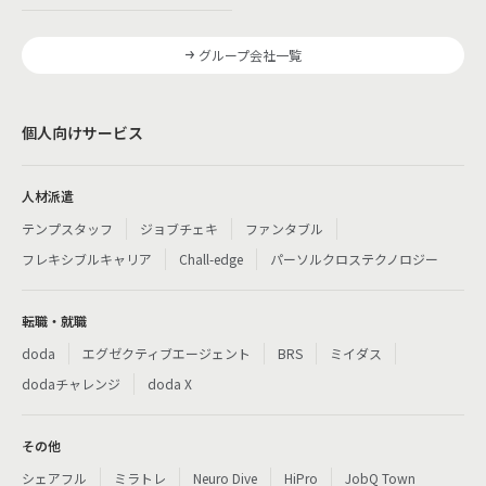
グループ会社一覧
個人向けサービス
人材派遣
テンプスタッフ
ジョブチェキ
ファンタブル
フレキシブルキャリア
Chall-edge
パーソルクロステクノロジー
転職・就職
doda
エグゼクティブエージェント
BRS
ミイダス
dodaチャレンジ
doda X
その他
シェアフル
ミラトレ
Neuro Dive
HiPro
JobQ Town