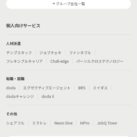
グループ会社一覧
個人向けサービス
人材派遣
テンプスタッフ
ジョブチェキ
ファンタブル
フレキシブルキャリア
Chall-edge
パーソルクロステクノロジー
転職・就職
doda
エグゼクティブエージェント
BRS
ミイダス
dodaチャレンジ
doda X
その他
シェアフル
ミラトレ
Neuro Dive
HiPro
JobQ Town