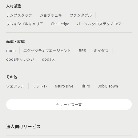
人材派遣
テンプスタッフ
ジョブチェキ
ファンタブル
フレキシブルキャリア
Chall-edge
パーソルクロステクノロジー
転職・就職
doda
エグゼクティブエージェント
BRS
ミイダス
dodaチャレンジ
doda X
その他
シェアフル
ミラトレ
Neuro Dive
HiPro
JobQ Town
サービス一覧
法人向けサービス