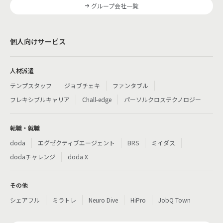
グループ会社一覧
個人向けサービス
人材派遣
テンプスタッフ
ジョブチェキ
ファンタブル
フレキシブルキャリア
Chall-edge
パーソルクロステクノロジー
転職・就職
doda
エグゼクティブエージェント
BRS
ミイダス
dodaチャレンジ
doda X
その他
シェアフル
ミラトレ
Neuro Dive
HiPro
JobQ Town