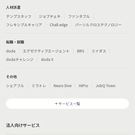
人材派遣
テンプスタッフ
ジョブチェキ
ファンタブル
フレキシブルキャリア
Chall-edge
パーソルクロステクノロジー
転職・就職
doda
エグゼクティブエージェント
BRS
ミイダス
dodaチャレンジ
doda X
その他
シェアフル
ミラトレ
Neuro Dive
HiPro
JobQ Town
サービス一覧
法人向けサービス