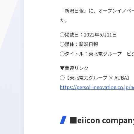
「
新潟日報
」に、オープンイノベーシ
た。
◯掲載日：
2021
年5月21日
◯媒体：
新潟日報
◯タイトル：
東北電グループ ビ
▼関連リンク
◯【東北電力グループ × AUBA】『
https://persol-innovation.co.jp/
■
eiicon compan