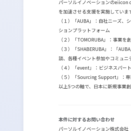
パーソルイノベーションのeiico
を加速させる支援を実施していま
（１）「
AUBA
」：自社ニーズ、
ションプラットフォーム
（２）「
TOMORUBA
」：事業を創
（３）「
SHABERUBA
」：「
AUBA
談、各種イベント参加やコミュニ
（４）「
event
」：ビジネスパー
（５）「
Sourcing Support
」：専
以上
5
つの軸で、日本に新規事業創
本件に対するお問い合わせ
パーソルイノベーション株式会社