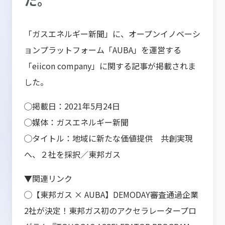
「
ガスエネルギー新聞
」に、オープンイノベーシ
ョンプラットフォーム「AUBA」を運営する
「eiicon company」に関する記事が掲載されま
した。
◯掲載日：
2021
年5月24日
◯媒体：
ガスエネルギー新聞
◯タイトル：
地域に新たな価値提供 共創実現
へ、２社を採択／東邦ガス
▼関連リンク
◯【東邦ガス ×
AUBA
】
DEMODAY
審査通過企業
2
社が決定！東邦ガス初のアクセラレータープロ