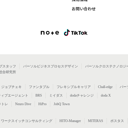
お問い合わせ
プスタッフ
パーソルビジネスプロセスデザイン
パーソルクロステクノロジ
総合研究所
ジョブチェキ
ファンタブル
フレキシブルキャリア
Chall-edge
パー
ティブエージェント
BRS
ミイダス
dodaチャレンジ
doda X
ラトレ
Neuro Dive
HiPro
JobQ Town
ワークスイッチコンサルティング
HITO-Manager
MITERAS
ポスタス