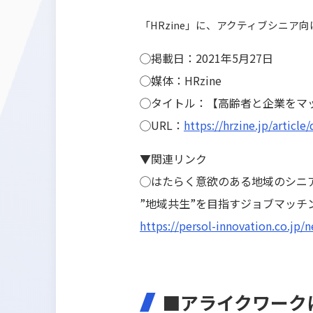
「
HRzine
」に、アクティブシニア向
◯掲載日：2021年5月27日
◯媒体：
HRzine
◯タイトル：
【高齢者と企業をマ
◯URL：
https://hrzine.jp/article
▼関連リンク
◯
はたらく意欲のある地域のシニ
”地域共生”を目指すジョブマッチ
https://persol-innovation.co.jp/
■アライクワーク