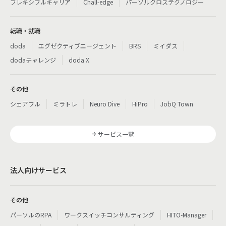
フレキシブルキャリア
Chall-edge
パーソルクロステクノロジー
転職・就職
doda
エグゼクティブエージェント
BRS
ミイダス
dodaチャレンジ
doda X
その他
シェアフル
ミラトレ
Neuro Dive
HiPro
JobQ Town
サービス一覧
法人向けサービス
その他
パーソルのRPA
ワークスイッチコンサルティング
HITO-Manager