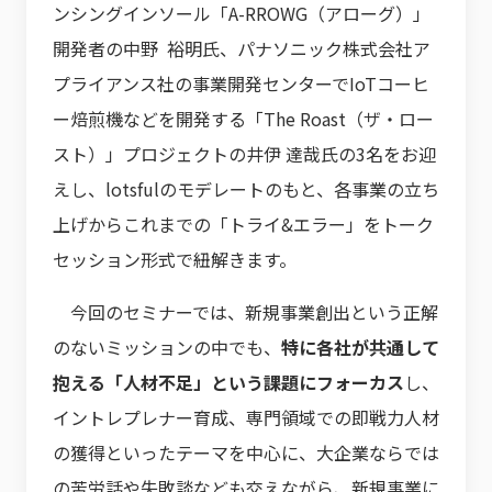
ンシングインソール「A-RROWG（アローグ）」
開発者の中野 裕明氏、パナソニック株式会社ア
プライアンス社の事業開発センターでIoTコーヒ
ー焙煎機などを開発する「The Roast（ザ・ロー
スト）」プロジェクトの井伊 達哉氏の3名をお迎
えし、lotsfulのモデレートのもと、各事業の立ち
上げからこれまでの「トライ&エラー」をトーク
セッション形式で紐解きます。
今回のセミナーでは、新規事業創出という正解
のないミッションの中でも、
特に各社が共通して
抱える「人材不足」という課題にフォーカス
し、
イントレプレナー育成、専門領域での即戦力人材
の獲得といったテーマを中心に、大企業ならでは
の苦労話や失敗談なども交えながら、新規事業に