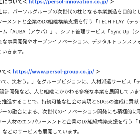
社について＜
https://persol-innovation.co.jp/
＞
は、パーソルグループの次世代の柱となる事業創造を目的として
ーメントと企業のDX組織構築支援を行う「TECH PLAY（テ
ム「AUBA（アウバ）」、シフト管理サービス「Sync Up（
たな事業開発やオープンイノベーション、デジタルトランスフ
ていきます。
いて＜
https://www.persol-group.co.jp/
＞
て、笑おう。」をグループビジョンに、人材派遣サービス「
グや設計開発など、人と組織にかかわる多様な事業を展開してい
推進することで、持続可能な社会の実現とSDGsの達成に貢献
ーの融合による、次世代のイノベーション開発にも積極的に
ー人材のエンパワーメントと企業のDX組織構築支援を行う「TEC
）」などのサービスも展開しています。