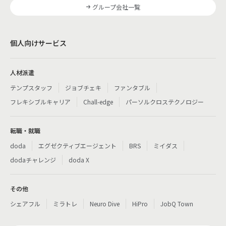
グループ会社一覧
個人向けサービス
人材派遣
テンプスタッフ
ジョブチェキ
ファンタブル
フレキシブルキャリア
Chall-edge
パーソルクロステクノロジー
転職・就職
doda
エグゼクティブエージェント
BRS
ミイダス
dodaチャレンジ
doda X
その他
シェアフル
ミラトレ
Neuro Dive
HiPro
JobQ Town