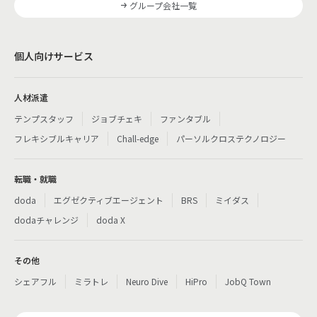
グループ会社一覧
個人向けサービス
人材派遣
テンプスタッフ
ジョブチェキ
ファンタブル
フレキシブルキャリア
Chall-edge
パーソルクロステクノロジー
転職・就職
doda
エグゼクティブエージェント
BRS
ミイダス
dodaチャレンジ
doda X
その他
シェアフル
ミラトレ
Neuro Dive
HiPro
JobQ Town