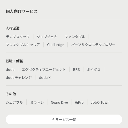
個人向けサービス
人材派遣
テンプスタッフ
ジョブチェキ
ファンタブル
フレキシブルキャリア
Chall-edge
パーソルクロステクノロジー
転職・就職
doda
エグゼクティブエージェント
BRS
ミイダス
dodaチャレンジ
doda X
その他
シェアフル
ミラトレ
Neuro Dive
HiPro
JobQ Town
サービス一覧