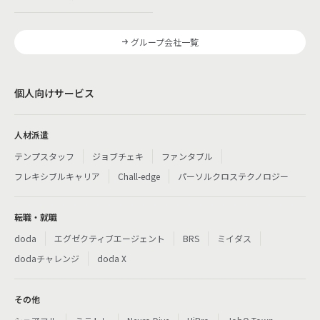
グループ会社一覧
個人向けサービス
人材派遣
テンプスタッフ
ジョブチェキ
ファンタブル
フレキシブルキャリア
Chall-edge
パーソルクロステクノロジー
転職・就職
doda
エグゼクティブエージェント
BRS
ミイダス
dodaチャレンジ
doda X
その他