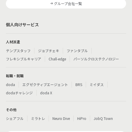
グループ会社一覧
個人向けサービス
人材派遣
テンプスタッフ
ジョブチェキ
ファンタブル
フレキシブルキャリア
Chall-edge
パーソルクロステクノロジー
転職・就職
doda
エグゼクティブエージェント
BRS
ミイダス
dodaチャレンジ
doda X
その他
シェアフル
ミラトレ
Neuro Dive
HiPro
JobQ Town