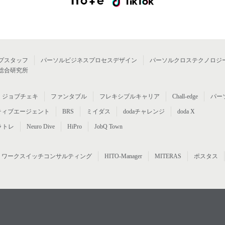
プスタッフ
パーソルビジネスプロセスデザイン
パーソルクロステクノロジ
総合研究所
ジョブチェキ
ファンタブル
フレキシブルキャリア
Chall-edge
パー
ティブエージェント
BRS
ミイダス
dodaチャレンジ
doda X
ラトレ
Neuro Dive
HiPro
JobQ Town
ワークスイッチコンサルティング
HITO-Manager
MITERAS
ポスタス