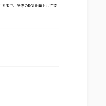
する事で、研修の
ROI
を向上し従業