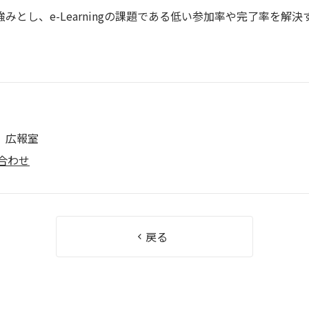
強みとし、
e-Learning
の課題である低い参加率や完了率を解決
 広報室
合わせ
戻る