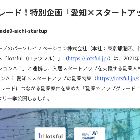
レード！特別企画『愛知×スタートア
rade9-aichi-startup
ープのパーソルイノベーション株式会社（本社：東京都港区、代
lotsful（ロッツフル）」（
https://lotsful.jp/
）は、202
ションＡｉ」と連携し、入居スタートアップを支援する副業人
ーションＡｉ 愛知×スタートアップの副業特集（
https://lotsful.jp/
レードにつながる副業案件を集めた『副業でアップグレード！
）より一挙公開しました。