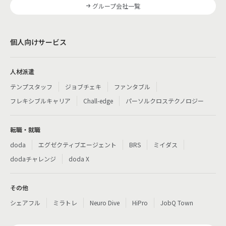
グループ会社一覧
個人向けサービス
人材派遣
テンプスタッフ
ジョブチェキ
ファンタブル
フレキシブルキャリア
Chall-edge
パーソルクロステクノロジー
転職・就職
doda
エグゼクティブエージェント
BRS
ミイダス
dodaチャレンジ
doda X
その他
シェアフル
ミラトレ
Neuro Dive
HiPro
JobQ Town