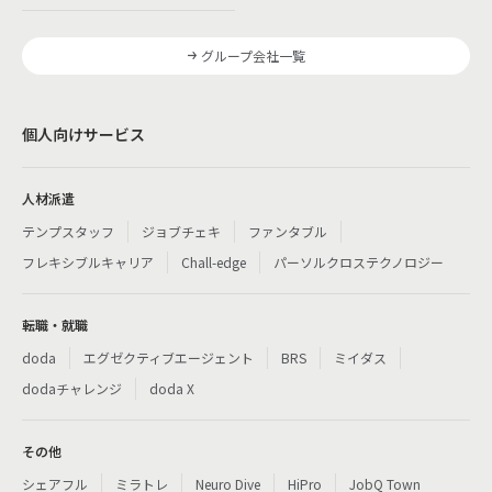
グループ会社一覧
個人向けサービス
人材派遣
テンプスタッフ
ジョブチェキ
ファンタブル
フレキシブルキャリア
Chall-edge
パーソルクロステクノロジー
転職・就職
doda
エグゼクティブエージェント
BRS
ミイダス
dodaチャレンジ
doda X
その他
シェアフル
ミラトレ
Neuro Dive
HiPro
JobQ Town