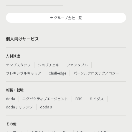
グループ会社一覧
個人向けサービス
人材派遣
テンプスタッフ
ジョブチェキ
ファンタブル
フレキシブルキャリア
Chall-edge
パーソルクロステクノロジー
転職・就職
doda
エグゼクティブエージェント
BRS
ミイダス
dodaチャレンジ
doda X
その他