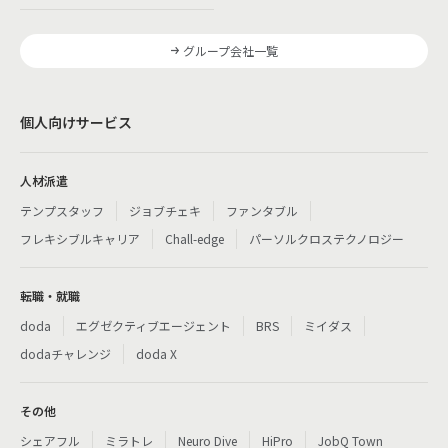
グループ会社一覧
個人向けサービス
人材派遣
テンプスタッフ
ジョブチェキ
ファンタブル
フレキシブルキャリア
Chall-edge
パーソルクロステクノロジー
転職・就職
doda
エグゼクティブエージェント
BRS
ミイダス
dodaチャレンジ
doda X
その他
シェアフル
ミラトレ
Neuro Dive
HiPro
JobQ Town