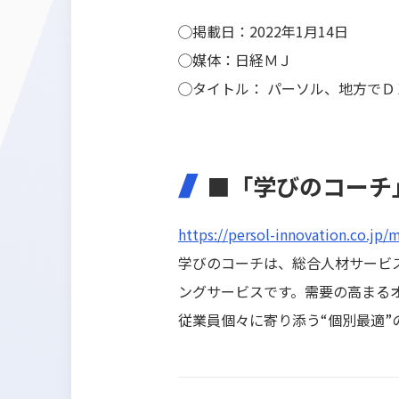
◯掲載日：
2022
年1月14日
◯媒体：
日経ＭＪ
◯タイトル：
パーソル、地方でＤ
■「学びのコーチ
https://persol-innovation.co.jp/
学びのコーチは、総合人材サービ
ングサービスです。需要の高まる
従業員個々に寄り添う“個別最適”