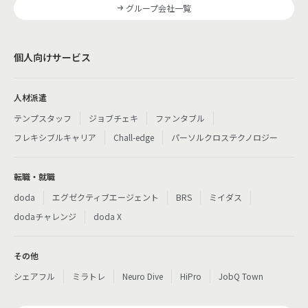
グループ会社一覧
個人向けサービス
人材派遣
テンプスタッフ
ジョブチェキ
ファンタブル
フレキシブルキャリア
Chall-edge
パーソルクロステクノロジー
転職・就職
doda
エグゼクティブエージェント
BRS
ミイダス
dodaチャレンジ
doda X
その他
シェアフル
ミラトレ
Neuro Dive
HiPro
JobQ Town