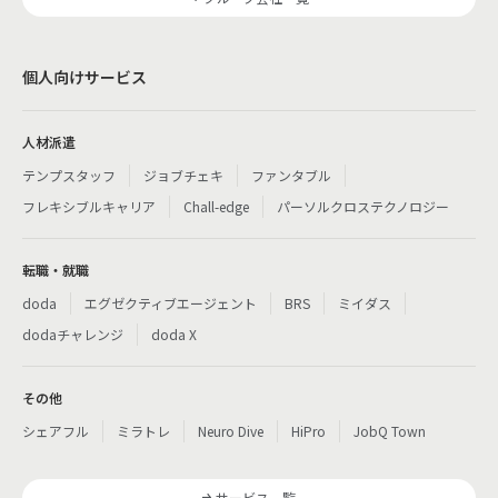
個人向けサービス
人材派遣
テンプスタッフ
ジョブチェキ
ファンタブル
フレキシブルキャリア
Chall-edge
パーソルクロステクノロジー
転職・就職
doda
エグゼクティブエージェント
BRS
ミイダス
dodaチャレンジ
doda X
その他
シェアフル
ミラトレ
Neuro Dive
HiPro
JobQ Town
サービス一覧