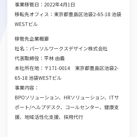
事業移管日：
2022
年
4
月
1
日
移転先オフィス：東京都豊島区池袋
2-65-18
池袋
WEST
ビル
移管先企業概要
社名：パーソルワークスデザイン株式会社
代表取締役：平林 由義
本社所在地：〒
171-0014
東京都豊島区池袋
2-
65-18
池袋
WEST
ビル
事業内容：
BPO
ソリューション、
HR
ソリューション、
IT
サ
ポート
/
ヘルプデスク、コールセンター、健康支
援、地域活性化支援、採用代行