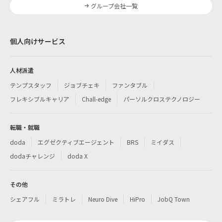
グループ会社一覧
個人向けサービス
人材派遣
テンプスタッフ
ジョブチェキ
ファンタブル
フレキシブルキャリア
Chall-edge
パーソルクロステクノロジー
転職・就職
doda
エグゼクティブエージェント
BRS
ミイダス
dodaチャレンジ
doda X
その他
シェアフル
ミラトレ
Neuro Dive
HiPro
JobQ Town