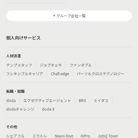
グループ会社一覧
個人向けサービス
人材派遣
テンプスタッフ
ジョブチェキ
ファンタブル
フレキシブルキャリア
Chall-edge
パーソルクロステクノロジー
転職・就職
doda
エグゼクティブエージェント
BRS
ミイダス
dodaチャレンジ
doda X
その他
シェアフル
ミラトレ
Neuro Dive
HiPro
JobQ Town