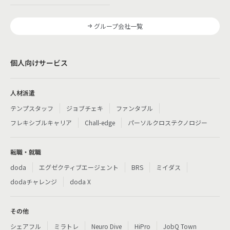
グループ会社一覧
個人向けサービス
人材派遣
テンプスタッフ
ジョブチェキ
ファンタブル
フレキシブルキャリア
Chall-edge
パーソルクロステクノロジー
転職・就職
doda
エグゼクティブエージェント
BRS
ミイダス
dodaチャレンジ
doda X
その他
シェアフル
ミラトレ
Neuro Dive
HiPro
JobQ Town