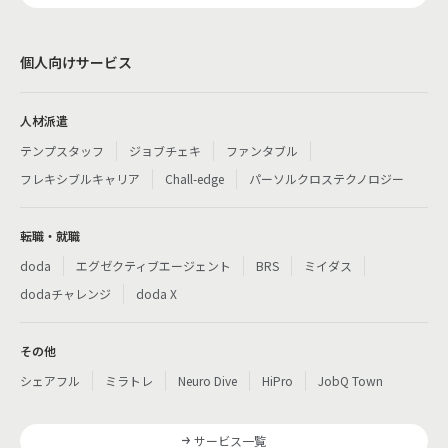
個人向けサービス
人材派遣
テンプスタッフ
ジョブチェキ
ファンタブル
フレキシブルキャリア
Chall-edge
パーソルクロステクノロジー
転職・就職
doda
エグゼクティブエージェント
BRS
ミイダス
dodaチャレンジ
doda X
その他
シェアフル
ミラトレ
Neuro Dive
HiPro
JobQ Town
サービス一覧