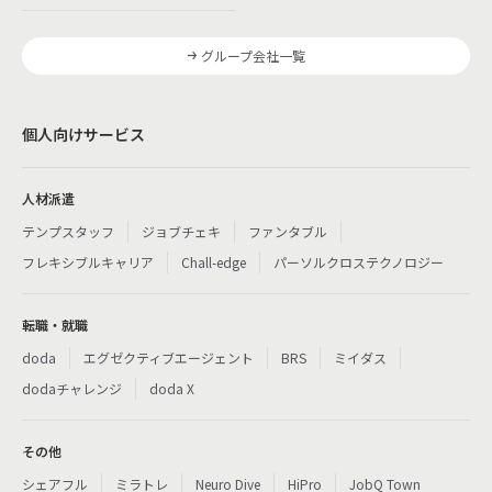
グループ会社一覧
個人向けサービス
人材派遣
テンプスタッフ
ジョブチェキ
ファンタブル
フレキシブルキャリア
Chall-edge
パーソルクロステクノロジー
転職・就職
doda
エグゼクティブエージェント
BRS
ミイダス
dodaチャレンジ
doda X
その他
シェアフル
ミラトレ
Neuro Dive
HiPro
JobQ Town