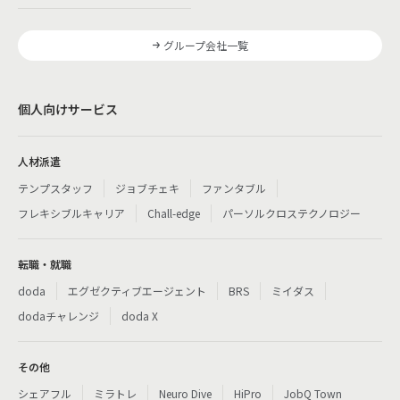
グループ会社一覧
個人向けサービス
人材派遣
テンプスタッフ
ジョブチェキ
ファンタブル
フレキシブルキャリア
Chall-edge
パーソルクロステクノロジー
転職・就職
doda
エグゼクティブエージェント
BRS
ミイダス
dodaチャレンジ
doda X
その他
シェアフル
ミラトレ
Neuro Dive
HiPro
JobQ Town