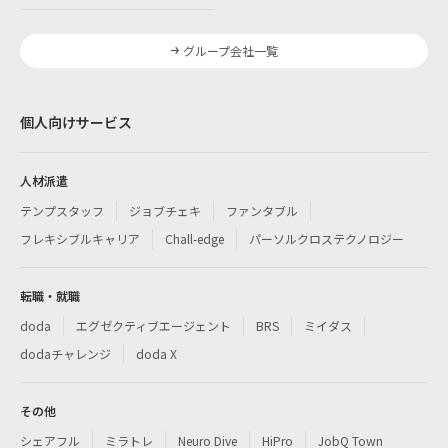
グループ会社一覧
個人向けサービス
人材派遣
テンプスタッフ
ジョブチェキ
ファンタブル
フレキシブルキャリア
Chall-edge
パーソルクロステクノロジー
転職・就職
doda
エグゼクティブエージェント
BRS
ミイダス
dodaチャレンジ
doda X
その他
シェアフル
ミラトレ
Neuro Dive
HiPro
JobQ Town