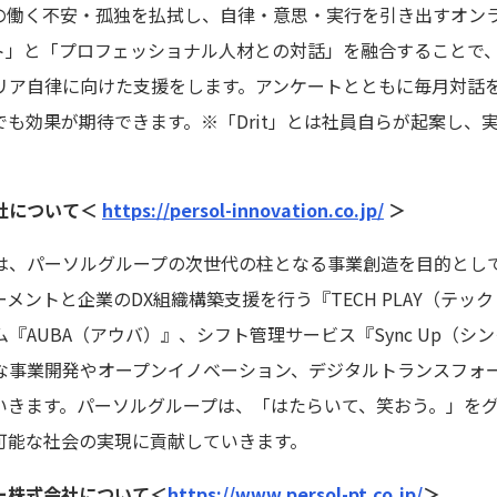
、従業員の働く不安・孤独を払拭し、自律・意思・実行を引き出すオ
ト」と「プロフェッショナル人材との対話」を融合することで
リア自律に向けた支援をします。アンケートとともに毎月対話
も効果が期待できます。※「Drit」とは社員自らが起案し、
社について＜
https://persol-innovation.co.jp/
＞
、パーソルグループの次世代の柱となる事業創造を目的として、
メントと企業のDX組織構築支援を行う『TECH PLAY（テッ
『AUBA（アウバ）』、シフト管理サービス『Sync Up（シ
な事業開発やオープンイノベーション、デジタルトランスフォ
いきます。パーソルグループは、「はたらいて、笑おう。」を
可能な社会の実現に貢献していきます。
ー株式会社について＜
https://www.persol-pt.co.jp/
＞