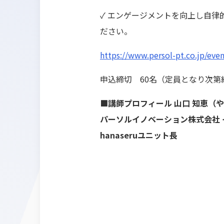
✓ エンゲージメントを向上し自
ださい。
https://www.persol-pt.co.jp/ev
申込締切 60名（定員となり次
■講師プロフィール
山口 知恵（や
パーソルイノベーション株式会社 
hanaseruユニット長