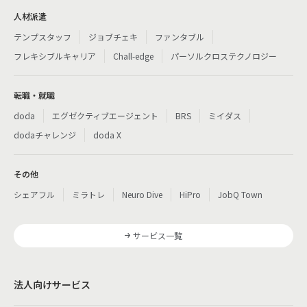
人材派遣
テンプスタッフ
ジョブチェキ
ファンタブル
フレキシブルキャリア
Chall-edge
パーソルクロステクノロジー
転職・就職
doda
エグゼクティブエージェント
BRS
ミイダス
dodaチャレンジ
doda X
その他
シェアフル
ミラトレ
Neuro Dive
HiPro
JobQ Town
サービス一覧
法人向けサービス