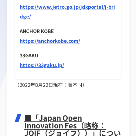
https://www.jetro.go.jp/jdxportal/j-bri
dge/
ANCHOR KOBE
https://anchorkobe.com/
33GAKU
https://33gaku.jp/
（2022年8月22日現在：順不同）
■「Japan Open
Innovation Fes（略称：
JOIF（ジョイフ））」につい