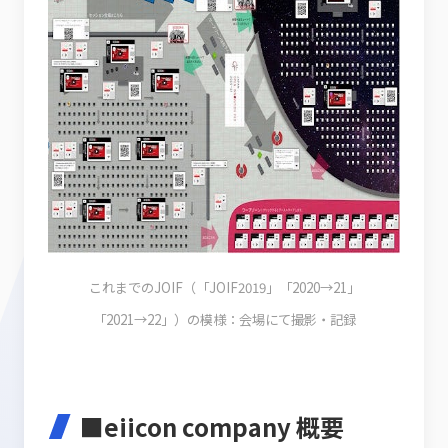
これまでのJOIF（「JOIF2019」「2020→21」
「2021→22」）の模様：会場にて撮影・記録
■eiicon company 概要