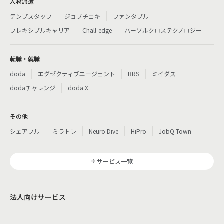
人材派遣
テンプスタッフ
ジョブチェキ
ファンタブル
フレキシブルキャリア
Chall-edge
パーソルクロステクノロジー
転職・就職
doda
エグゼクティブエージェント
BRS
ミイダス
dodaチャレンジ
doda X
その他
シェアフル
ミラトレ
Neuro Dive
HiPro
JobQ Town
サービス一覧
法人向けサービス