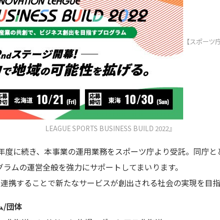
【スポーツ庁 ×
LEAGUE SPORTS BUSINESS BUILD 2022』
年 令和3年度に続き、本事業の運用業務をスポーツ庁より受託。同庁
グラムの運営全般を強力にサポートしてまいります。
界が連携することで新たなサービスが創出される社会の実現を目
/団体