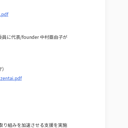
.pdf
表/founder 中村亜由子が
庁）
zentai.pdf
その取り組みを加速させる支援を実施