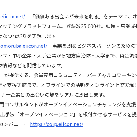
.eiicon.net/
「価値ある出会いが未来を創る」をテーマに、オ
ッチングプラットフォーム。登録数25,000社。課題・事業
たなつながりを実現します。
tomoruba.eiicon.net/
事業を創るビジネスパーソンのための“
ップ・中小企業・大手企業から地方自治体・大学まで、資金調
ウ情報などを配信しています。
AUBA」が提供する、会員専用コミュニティ。バーチャルコワーキ
ティ支援実施まで、オフラインでの活動をオンライン上で実現
ートナー企業との出会いの場をリアルに創出します。
t」： 専門コンサルタントがオープンイノベーションチャレンジを支
創出手法「オープンイノベーション」を根付かせるサービスを提
イコンカンパニー)
https://corp.eiicon.net/