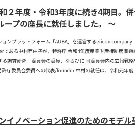
和２年度・令和3年度に続き4期目。併
ループの座長に就任しました。 ～
ョンプラットフォーム「AUBA」を運営するeiicon compa
nderである中村亜由子が、特許庁 令和4年度産業財産権制度
する調査研究」委員会の委員、ならびに 同委員会内の広報戦略
庁委員会委員への代表/founder 中村の就任は、令和元年
プンイノベーション促進のためのモデル