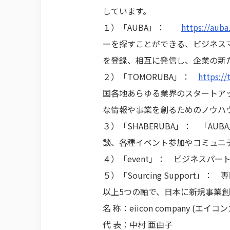
しています。
１）「AUBA」：
https://auba
ーを探すことができる、ビジネスマ
を登録、相互に発信し、企業の新
２）「TOMORUBA」：
https://
国各地あらゆる業界のスタートア
な情報や事業を創るためのノウハ
３）「SHABERUBA」： 「
談、各種イベント参加やコミュニ
４）「event」： ビジネスパ
５）「Sourcing Suppor
以上5つの軸で、日本に新規事業
名 称：eiicon company (エ
代 表：中村 亜由子